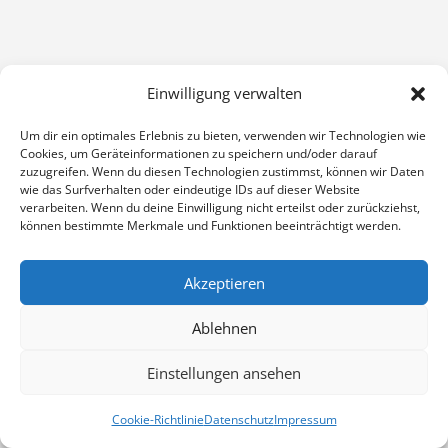
Hauptmerkmale unserer Fenster
Einwilligung verwalten
Um dir ein optimales Erlebnis zu bieten, verwenden wir Technologien wie
Cookies, um Geräteinformationen zu speichern und/oder darauf
zuzugreifen. Wenn du diesen Technologien zustimmst, können wir Daten

wie das Surfverhalten oder eindeutige IDs auf dieser Website
verarbeiten. Wenn du deine Einwilligung nicht erteilst oder zurückziehst,
können bestimmte Merkmale und Funktionen beeinträchtigt werden.
Hervorragende Isolierung
Unsere Fenster bieten erstklassige
Akzeptieren
Wärmedämmung, um Energiekosten zu
senken und Komfort zu erhöhen.
Ablehnen
Einstellungen ansehen
Cookie-Richtlinie
Datenschutz
Impressum
